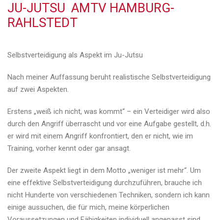
JU-JUTSU AMTV HAMBURG-
Kontakt
RAHLSTEDT
Videos
ALLKAMPF- UND FREIKAMPF-SYSTEM
Selbstverteidigung als Aspekt im Ju-Jutsu
Nach meiner Auffassung beruht realistische Selbstverteidigung
auf zwei Aspekten.
Erstens „weiß ich nicht, was kommt“ – ein Verteidiger wird also
durch den Angriff überrascht und vor eine Aufgabe gestellt, d.h.
er wird mit einem Angriff konfrontiert, den er nicht, wie im
Training, vorher kennt oder gar ansagt.
Der zweite Aspekt liegt in dem Motto „weniger ist mehr“. Um
eine effektive Selbstverteidigung durchzuführen, brauche ich
nicht Hunderte von verschiedenen Techniken, sondern ich kann
einige aussuchen, die für mich, meine körperlichen
Voraussetzungen und Fähigkeiten individuell angepasst sind.