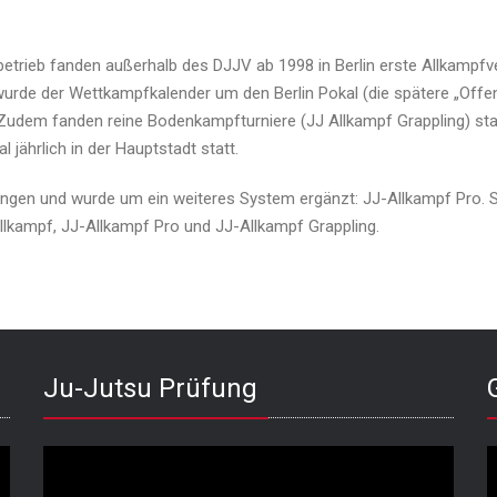
rieb fanden außerhalb des DJJV ab 1998 in Berlin erste Allkampfver
 wurde der Wettkampfkalender um den Berlin Pokal (die spätere „Offe
Zudem fanden reine Bodenkampfturniere (JJ Allkampf Grappling) stat
jährlich in der Hauptstadt statt.
ngen und wurde um ein weiteres System ergänzt: JJ-Allkampf Pro. S
lkampf, JJ-Allkampf Pro und JJ-Allkampf Grappling.
Ju-Jutsu Prüfung