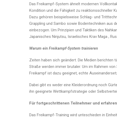
Das Freikampf-System ähnelt modernen Vollkontakt
Kondition und die Fähigkeit zu reaktionsschnelle
Dazu gehören beispielsweise Schlag- und Tritttec
Grappling und Sambo sowie Bodentechniken aus d
einbezogen. Um Prinzipien und Taktiken des Nahkam
Japanisches Ninjutsu, Israelisches Krav Maga , Ru
Warum ein Freikampf-System trainieren
Zeiten haben sich geändert. Die Medien berichten t
Straße werden immer brutaler. Um im Rahmen von Se
Freikampf ist dazu geeignet, echte Auseinanderset
Dabei gibt es weder eine Kleiderordnung noch Gürtel
ihn geeignete Wettkampfstrategie oder Selbstverte
Für fortgeschrittenen Teilnehmer und erfahre
Das Freikampf-Training wird unteschieden in Einheit