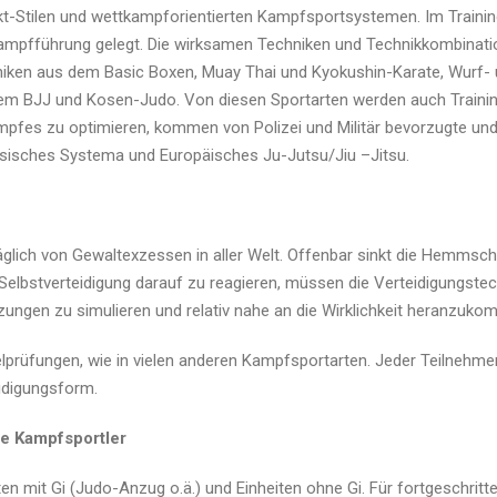
-Stilen und wettkampforientierten Kampfsportsystemen. Im Training
r Kampfführung gelegt. Die wirksamen Techniken und Technikkombin
hniken aus dem Basic Boxen, Muay Thai und Kyokushin-Karate, Wurf-
em BJJ und Kosen-Judo. Von diesen Sportarten werden auch Train
pfes zu optimieren, kommen von Polizei und Militär bevorzugte und 
ssisches Systema und Europäisches Ju-Jutsu/Jiu –Jitsu.
äglich von Gewaltexzessen in aller Welt. Offenbar sinkt die Hemmsch
lbstverteidigung darauf zu reagieren, müssen die Verteidigungstec
zungen zu simulieren und relativ nahe an die Wirklichkeit heranzuko
prüfungen, wie in vielen anderen Kampfsportarten. Jeder Teilnehmer tr
idigungsform.
ne Kampfsportler
en mit Gi (Judo-Anzug o.ä.) und Einheiten ohne Gi. Für fortgeschritte